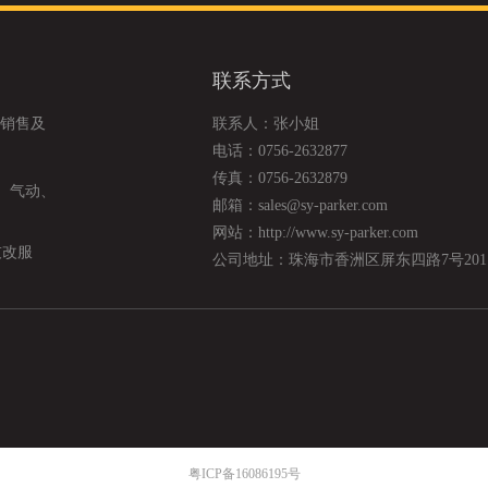
联系方式
的销售及
联系人：张小姐
电话：0756-2632877
传真：0756-2632879
件、气动、
邮箱：sales@sy-parker.com
网站：http://www.sy-parker.com
技改服
公司地址：珠海市香洲区屏东四路7号201
粤ICP备16086195号