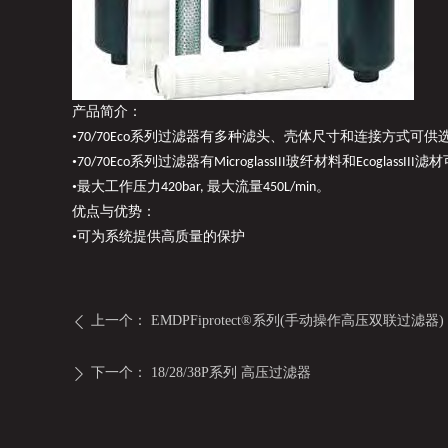
产品简介：
•
系列过滤器有多种滤头、壳体尺寸和连接方式可供
70/70Eco
•
系列过滤器有
玻纤材料和
滤材
70/70Eco
MicroglassIII
EcoglassIII
•最大工作压力
最大流量
。
420bar,
450L/min
优点与优势：
•可为系统提供高质量的保护
上一个：
EMDPFiprotect®系列(手动操作高压双联过滤器
ꄴ
下一个：
18/28/38P系列 高压过滤器
ꄲ