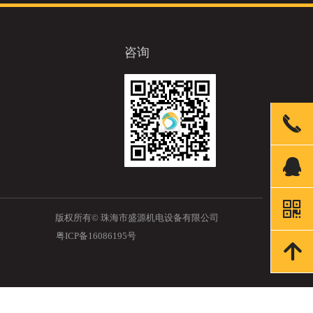
咨询
끅
뀩
낃
版权所有©
珠海市盛源机电设备有限公司
粤ICP备16086195号
녕